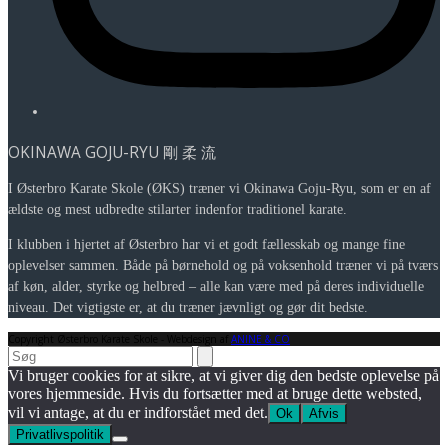
OKINAWA GOJU-RYU 剛 柔 流
I Østerbro Karate Skole (ØKS) træner vi Okinawa Goju-Ryu, som er en af
ældste og mest udbredte stilarter indenfor traditionel karate.
I klubben i hjertet af Østerbro har vi et godt fællesskab og mange fine
oplevelser sammen. Både på børnehold og på voksenhold træner vi på tværs
af køn, alder, styrke og helbred – alle kan være med på deres individuelle
niveau. Det vigtigste er, at du træner jævnligt og gør dit bedste.
Copyright Østerbro Karate Skole - Webdesign af
ANINE & CO
Search
Vi bruger cookies for at sikre, at vi giver dig den bedste oplevelse på
vores hjemmeside. Hvis du fortsætter med at bruge dette websted,
vil vi antage, at du er indforstået med det.
Ok
Afvis
Privatlivspolitik