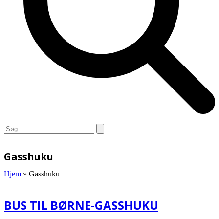
Open
Close
Search
mobile
mobile
menu
menu
Gasshuku
Hjem
»
Gasshuku
BUS TIL BØRNE-GASSHUKU