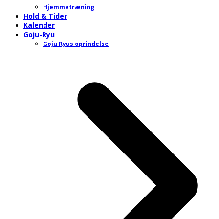
Hjemmetræning
Hold & Tider
Kalender
Goju-Ryu
Goju Ryus oprindelse