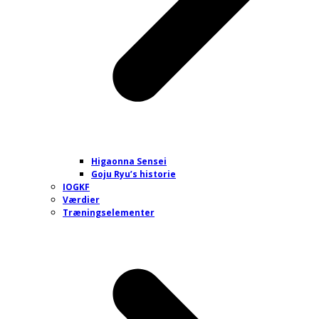
Higaonna Sensei
Goju Ryu’s historie
IOGKF
Værdier
Træningselementer