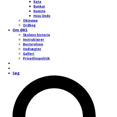
Kata
Bunkai
Kumite
Hoju Undo
Okinawa
Ordbog
Om ØKS
Skolens historie
Instruktører
Bestyrelsen
Vedtægter
Galleri
Privatlivspolitik
Søg