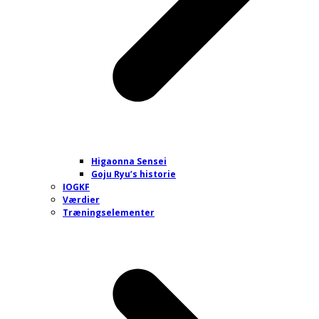
Higaonna Sensei
Goju Ryu’s historie
IOGKF
Værdier
Træningselementer