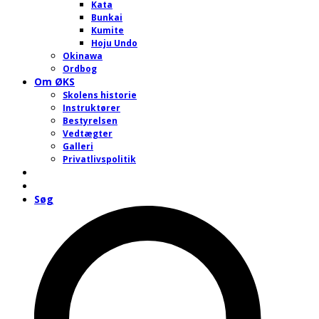
Kata
Bunkai
Kumite
Hoju Undo
Okinawa
Ordbog
Om ØKS
Skolens historie
Instruktører
Bestyrelsen
Vedtægter
Galleri
Privatlivspolitik
Søg