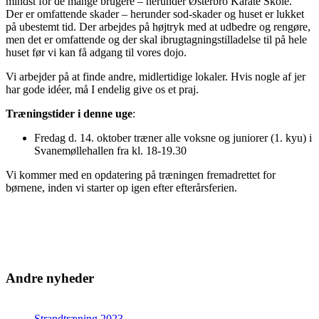
mindst for de mange brugere – herunder Østerbro Karate Skole.
Der er omfattende skader – herunder sod-skader og huset er lukket
på ubestemt tid. Der arbejdes på højtryk med at udbedre og rengøre,
men det er omfattende og der skal ibrugtagningstilladelse til på hele
huset før vi kan få adgang til vores dojo.
Vi arbejder på at finde andre, midlertidige lokaler. Hvis nogle af jer
har gode idéer, må I endelig give os et praj.
Træningstider i denne uge
:
Fredag d. 14. oktober træner alle voksne og juniorer (1. kyu) i
Svanemøllehallen fra kl. 18-19.30
Vi kommer med en opdatering på træningen fremadrettet for
børnene, inden vi starter op igen efter efterårsferien.
Andre nyheder
Strandtræning 2023