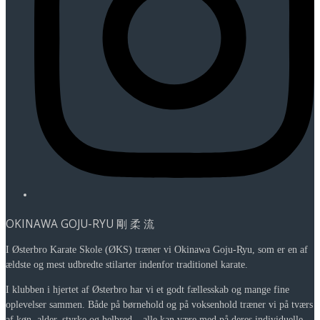
OKINAWA GOJU-RYU 剛 柔 流
I Østerbro Karate Skole (ØKS) træner vi Okinawa Goju-Ryu, som er en af
ældste og mest udbredte stilarter indenfor traditionel karate.
I klubben i hjertet af Østerbro har vi et godt fællesskab og mange fine
oplevelser sammen. Både på børnehold og på voksenhold træner vi på tværs
af køn, alder, styrke og helbred – alle kan være med på deres individuelle