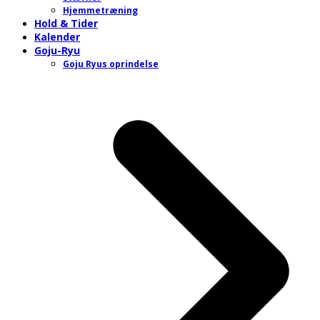
Hjemmetræning
Hold & Tider
Kalender
Goju-Ryu
Goju Ryus oprindelse