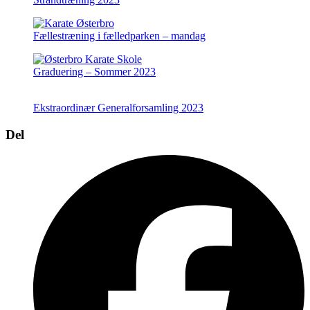
Fællestræning i fælledparken – mandag
Graduering – Sommer 2023
Ekstraordinær Generalforsamling 2023
Del