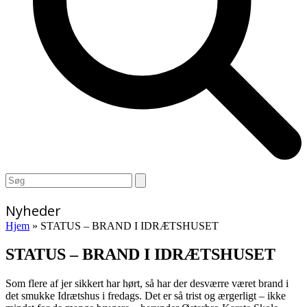
Open
Close
Search
mobile
mobile
menu
menu
Nyheder
Hjem
»
STATUS – BRAND I IDRÆTSHUSET
STATUS – BRAND I IDRÆTSHUSET
Som flere af jer sikkert har hørt, så har der desværre været brand i
det smukke Idrætshus i fredags. Det er så trist og ærgerligt – ikke