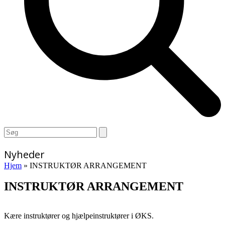
Open
Close
Search
mobile
mobile
menu
menu
Nyheder
Hjem
»
INSTRUKTØR ARRANGEMENT
INSTRUKTØR ARRANGEMENT
Kære instruktører og hjælpeinstruktører i ØKS.