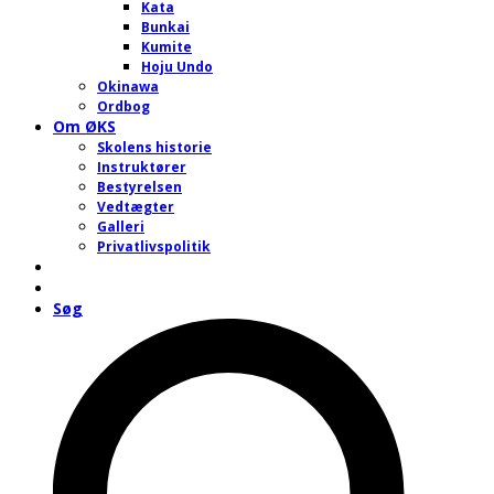
Kata
Bunkai
Kumite
Hoju Undo
Okinawa
Ordbog
Om ØKS
Skolens historie
Instruktører
Bestyrelsen
Vedtægter
Galleri
Privatlivspolitik
Søg