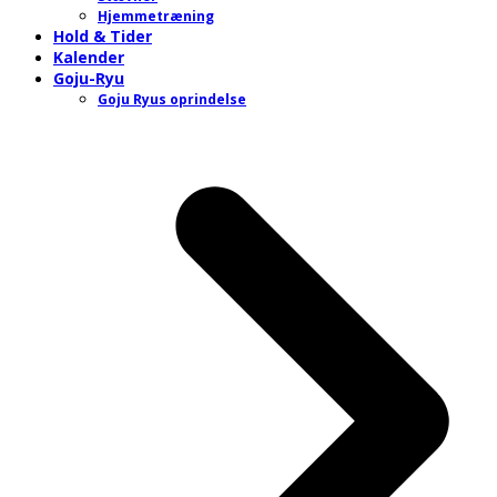
Hjemmetræning
Hold & Tider
Kalender
Goju-Ryu
Goju Ryus oprindelse