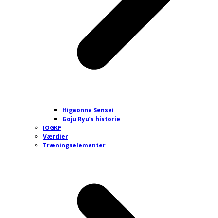
Higaonna Sensei
Goju Ryu’s historie
IOGKF
Værdier
Træningselementer